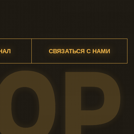
АО «СЕКТОР» ИНН 9713032555 КПП 771301001