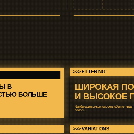
>>> FILTERING:
ШИРОКАЯ ПОЛОСА 
Ю БОЛЬШЕ
И ВЫСОКОЕ ПОДАВ
Комбинация микрополосков обеспечивает до 250 МГц пропускани
полосы.
>>> VARIATIONS:
ИЯ
РАЗНЫЕ ВАРИАНТЫ
Центральные частоты от 900 до 1700 МГц, полоса пропускания 1
ащищена экраном от