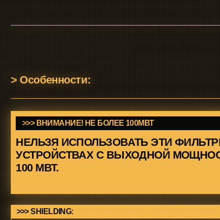
> Особенности:
>>> ВНИМАНИЕ! НЕ БОЛЕЕ 100МВТ
НЕЛЬЗЯ ИСПОЛЬЗОВАТЬ ЭТИ ФИЛЬТРЫ В
УСТРОЙСТВАХ С ВЫХОДНОЙ МОЩНОСТЬ
100 МВТ.
>>> SHIELDING:
ЭКРАНИРОВАННАЯ КОНСТРУКЦ
Печатная плата с полосковыми элементами, подстроечными конденсаторами и SMA-разъёмами з
помех и механических воздействий.