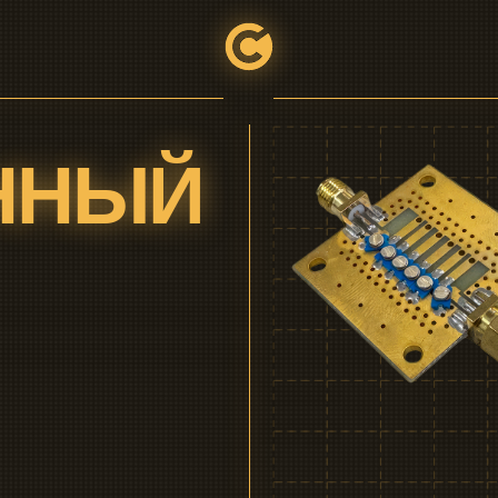
НЫЙ
<ЗАК