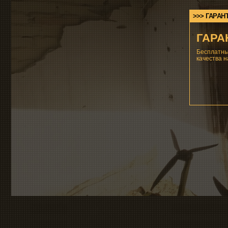
> Фильтры:
Конкретные значения
параметров фильтров
01
определяются при заказе.
02