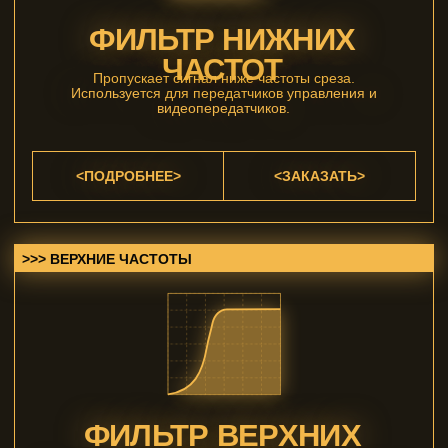
ФИЛЬТР ВЕРХНИХ
ЧАСТОТ
Пропускает сигнал выше частоты среза. Используются
для видеоприёмников для снижения влияния помех
ниже частоты приёма.
<ПОДРОБНЕЕ>
<ЗАКАЗАТЬ>
>>> ПОЛОСОВЫЕ ФИЛЬТРЫ
ПОЛОСОВЫЕ ФИЛЬТРЫ
Пропускают сигнал в диапазоне. Предназначены для
снижения влияния воздействия внеполосных
излучений на видеоприёмник или приёмник
управления.
<ПОДРОБНЕЕ>