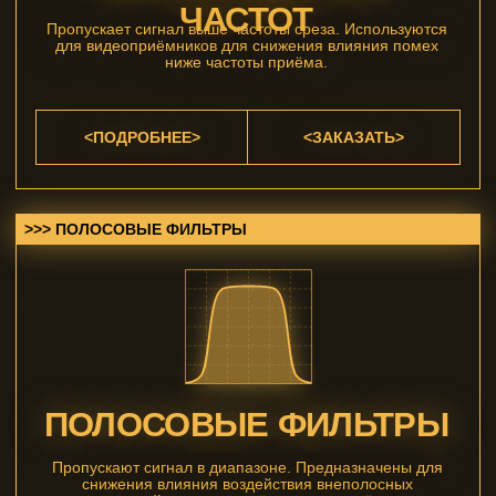
> Особенности:
>>> SIGNAL_AMP:
УЛУЧШАЮТ ПРИЕМ И
ПЕРЕДАЧУ СИГНАЛА
Фильтры позволяют увеличить дальность приёма и
уменьшить влияние передающей аппаратуры на
приёмную.
>>> SHIELDING:
ЗАЩИТНЫЙ ЭКРАН