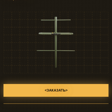
<ЗАКАЗАТЬ>
> Изделия:
>>> АНТЕННА TY330E3-7