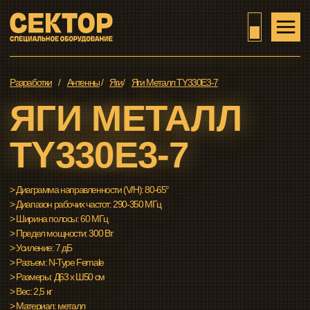
Разработки
/
Антенны
/
Яги
/
Яги Металл TY330E3-7
ЯГИ МЕТАЛЛ
TY330E3-7
> Диаграмма направленности (V/H): 80-65°
> Диапазон рабочих частот: 290-350 МГц
> Ширина полосы: 60 МГц
> Предел мощности: 300 Вт
> Усиление: 7 дБ
> Разъем: N-Type Female
> Размеры: Д63 x Ш50 см
> Вес: 2,5 кг
> Материал: металл